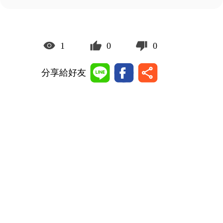
1
0
0
分享給好友