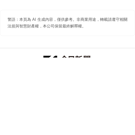
警語：本頁為 AI 生成內容，僅供參考。非商業用途，轉載請遵守相關
法規與智慧財產權，本公司保留最終解釋權。
防詐聲明
著作權聲明
免責聲明
關於我們
隱私權聲明
合作提案
追蹤 NOWNEWS 今日新聞