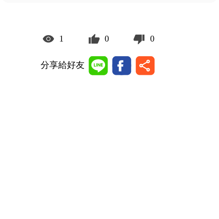
1
0
0
分享給好友