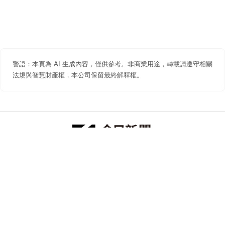
警語：本頁為 AI 生成內容，僅供參考。非商業用途，轉載請遵守相關
法規與智慧財產權，本公司保留最終解釋權。
防詐聲明
著作權聲明
免責聲明
關於我們
隱私權聲明
合作提案
追蹤 NOWNEWS 今日新聞