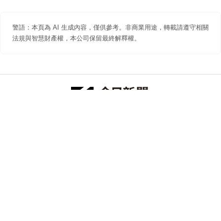
警語：本頁為 AI 生成內容，僅供參考。非商業用途，轉載請遵守相關
法規與智慧財產權，本公司保留最終解釋權。
防詐聲明
著作權聲明
免責聲明
關於我們
隱私權聲明
合作提案
追蹤 NOWNEWS 今日新聞