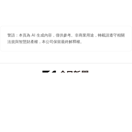
警語：本頁為 AI 生成內容，僅供參考。非商業用途，轉載請遵守相關
法規與智慧財產權，本公司保留最終解釋權。
防詐聲明
著作權聲明
免責聲明
關於我們
隱私權聲明
合作提案
追蹤 NOWNEWS 今日新聞