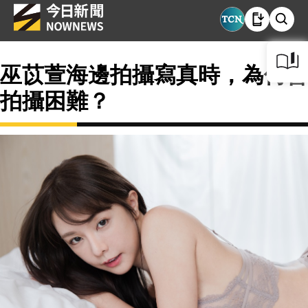
巫苡萱海邊拍攝寫真時，為何會
拍攝困難？