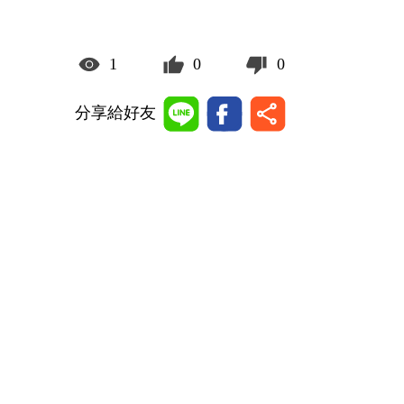
1
0
0
分享給好友