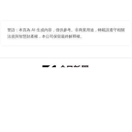
警語：本頁為 AI 生成內容，僅供參考。非商業用途，轉載請遵守相關
法規與智慧財產權，本公司保留最終解釋權。
防詐聲明
著作權聲明
免責聲明
關於我們
隱私權聲明
合作提案
追蹤 NOWNEWS 今日新聞