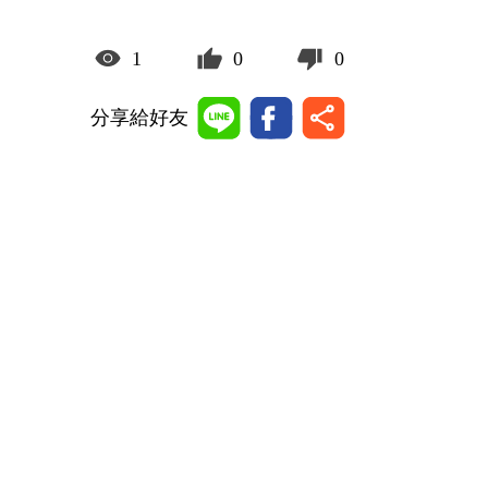
1
0
0
分享給好友