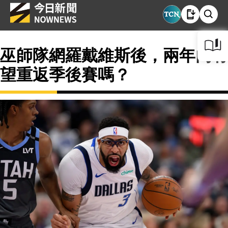
巫師隊網羅戴維斯後，兩年內有
望重返季後賽嗎？