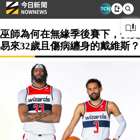
巫師為何在無緣季後賽下，仍交
易來32歲且傷病纏身的戴維斯？