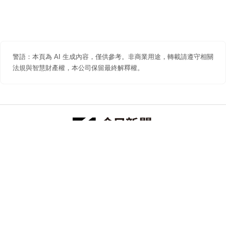
警語：本頁為 AI 生成內容，僅供參考。非商業用途，轉載請遵守相關
法規與智慧財產權，本公司保留最終解釋權。
防詐聲明
著作權聲明
免責聲明
關於我們
隱私權聲明
合作提案
追蹤 NOWNEWS 今日新聞