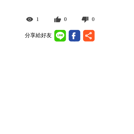
1
0
0
分享給好友