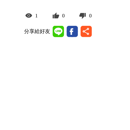
1
0
0
分享給好友