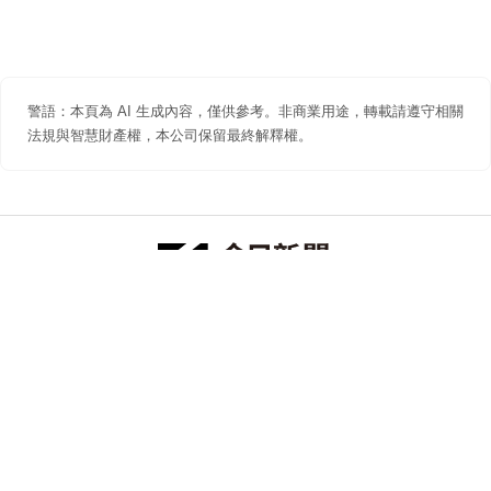
警語：本頁為 AI 生成內容，僅供參考。非商業用途，轉載請遵守相關
法規與智慧財產權，本公司保留最終解釋權。
防詐聲明
著作權聲明
免責聲明
關於我們
隱私權聲明
合作提案
追蹤 NOWNEWS 今日新聞