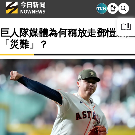
巨人隊媒體為何稱放走鄧愷威是
「災難」？