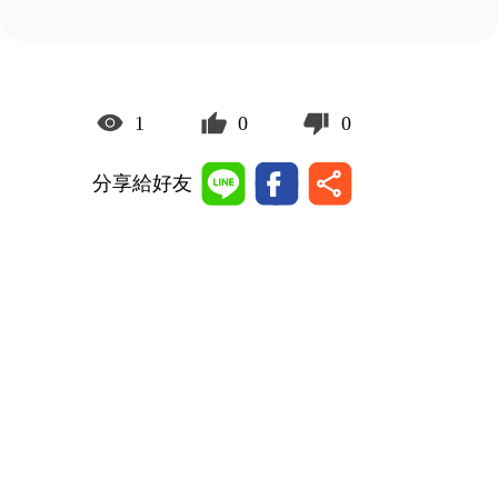
1
0
0
分享給好友