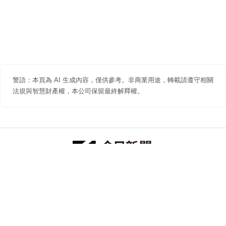
警語：本頁為 AI 生成內容，僅供參考。非商業用途，轉載請遵守相關
法規與智慧財產權，本公司保留最終解釋權。
防詐聲明
著作權聲明
免責聲明
關於我們
隱私權聲明
合作提案
追蹤 NOWNEWS 今日新聞