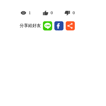
1
0
0
分享給好友