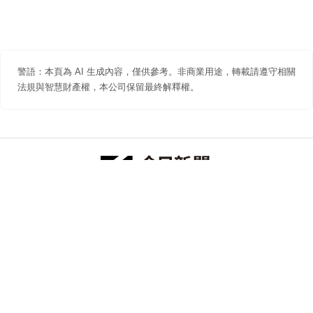
警語：本頁為 AI 生成內容，僅供參考。非商業用途，轉載請遵守相關
法規與智慧財產權，本公司保留最終解釋權。
防詐聲明
著作權聲明
免責聲明
關於我們
隱私權聲明
合作提案
追蹤 NOWNEWS 今日新聞