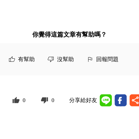
你覺得這篇文章有幫助嗎？
有幫助
沒幫助
回報問題
0
0
分享給好友