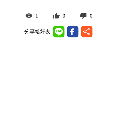
1
0
0
分享給好友