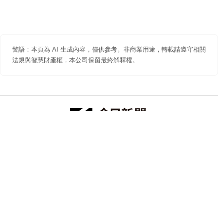
警語：本頁為 AI 生成內容，僅供參考。非商業用途，轉載請遵守相關
法規與智慧財產權，本公司保留最終解釋權。
防詐聲明
著作權聲明
免責聲明
關於我們
隱私權聲明
合作提案
追蹤 NOWNEWS 今日新聞