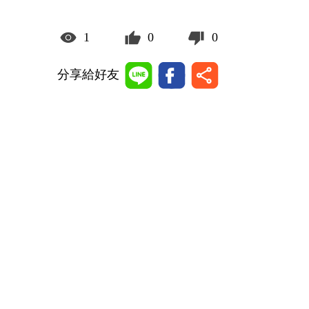
1
0
0
分享給好友