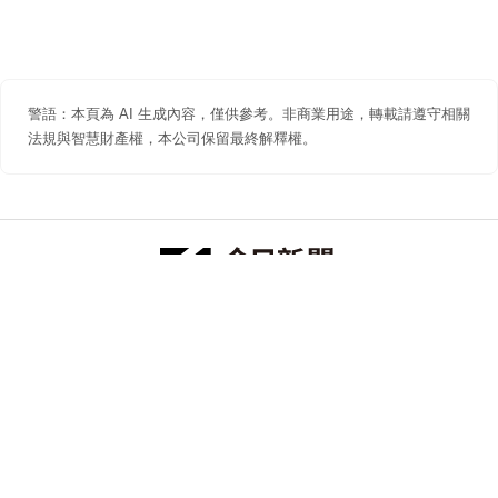
警語：本頁為 AI 生成內容，僅供參考。非商業用途，轉載請遵守相關
法規與智慧財產權，本公司保留最終解釋權。
防詐聲明
著作權聲明
免責聲明
關於我們
隱私權聲明
合作提案
追蹤 NOWNEWS 今日新聞