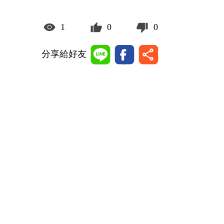
1
0
0
分享給好友