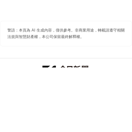
警語：本頁為 AI 生成內容，僅供參考。非商業用途，轉載請遵守相關
法規與智慧財產權，本公司保留最終解釋權。
防詐聲明
著作權聲明
免責聲明
關於我們
隱私權聲明
合作提案
追蹤 NOWNEWS 今日新聞