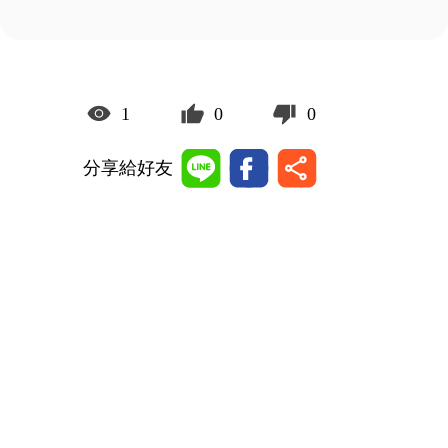
1
0
0
分享給好友