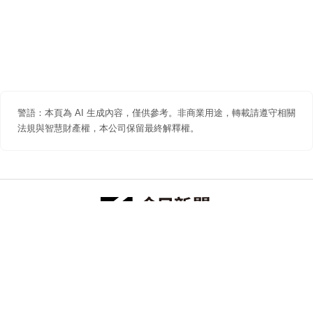
警語：本頁為 AI 生成內容，僅供參考。非商業用途，轉載請遵守相關
法規與智慧財產權，本公司保留最終解釋權。
防詐聲明
著作權聲明
免責聲明
關於我們
隱私權聲明
合作提案
追蹤 NOWNEWS 今日新聞