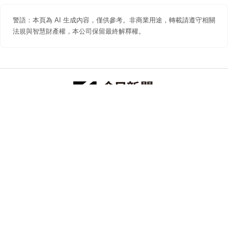
警語：本頁為 AI 生成內容，僅供參考。非商業用途，轉載請遵守相關
法規與智慧財產權，本公司保留最終解釋權。
防詐聲明
著作權聲明
免責聲明
關於我們
隱私權聲明
合作提案
追蹤 NOWNEWS 今日新聞