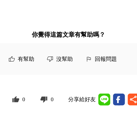
你覺得這篇文章有幫助嗎？
有幫助
沒幫助
回報問題
0
0
分享給好友