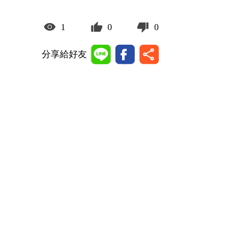
1
0
0
分享給好友