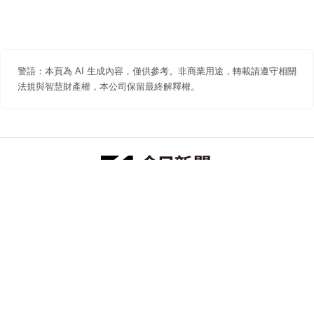
警語：本頁為 AI 生成內容，僅供參考。非商業用途，轉載請遵守相關
法規與智慧財產權，本公司保留最終解釋權。
防詐聲明
著作權聲明
免責聲明
關於我們
隱私權聲明
合作提案
追蹤 NOWNEWS 今日新聞