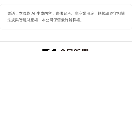
警語：本頁為 AI 生成內容，僅供參考。非商業用途，轉載請遵守相關
法規與智慧財產權，本公司保留最終解釋權。
防詐聲明
著作權聲明
免責聲明
關於我們
隱私權聲明
合作提案
追蹤 NOWNEWS 今日新聞