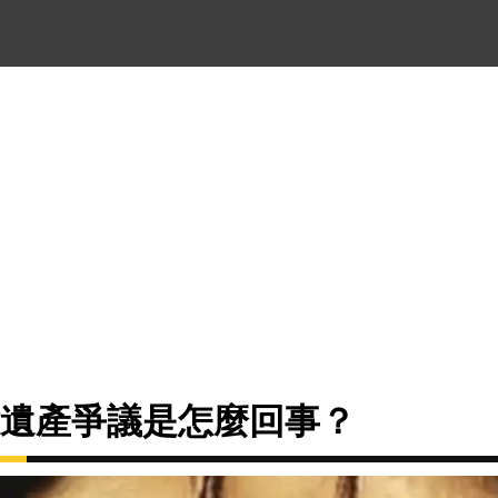
億遺產爭議是怎麼回事？