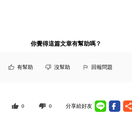
你覺得這篇文章有幫助嗎？
有幫助
沒幫助
回報問題
0
0
分享給好友