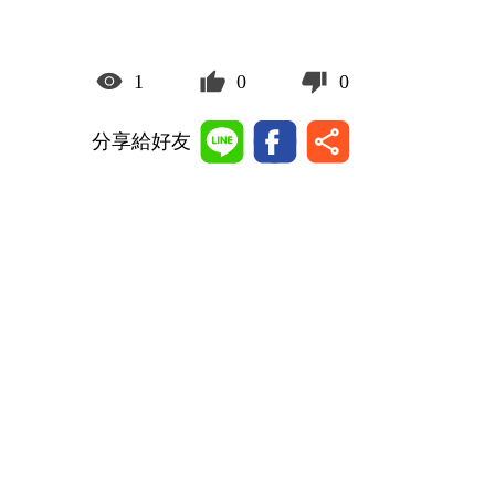
1
0
0
分享給好友