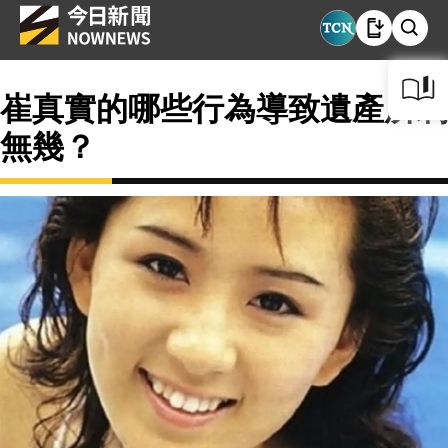
崔真實的哪些行為導致遺產所剩
無幾？