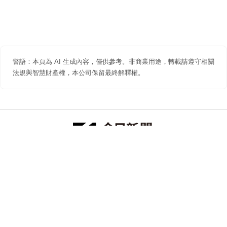
警語：本頁為 AI 生成內容，僅供參考。非商業用途，轉載請遵守相關
法規與智慧財產權，本公司保留最終解釋權。
防詐聲明
著作權聲明
免責聲明
關於我們
隱私權聲明
合作提案
追蹤 NOWNEWS 今日新聞