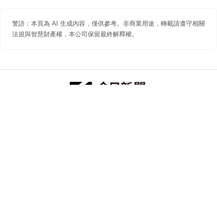
警語：本頁為 AI 生成內容，僅供參考。非商業用途，轉載請遵守相關
法規與智慧財產權，本公司保留最終解釋權。
防詐聲明
著作權聲明
免責聲明
關於我們
隱私權聲明
合作提案
追蹤 NOWNEWS 今日新聞