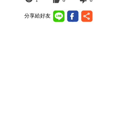
1
0
0
分享給好友