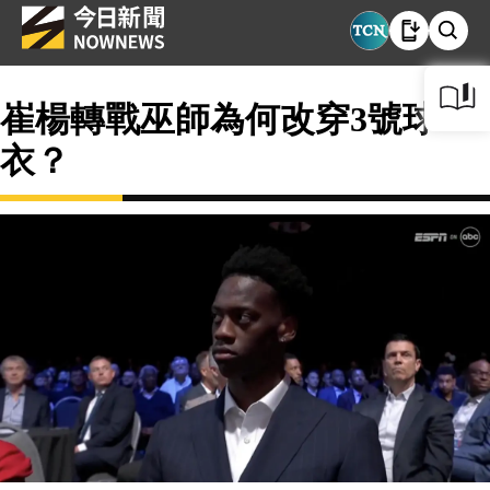
崔楊轉戰巫師為何改穿3號球
衣？