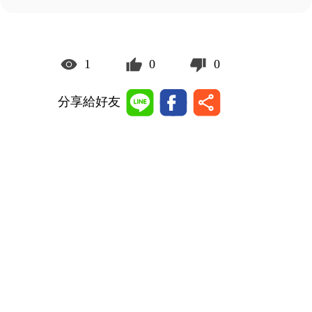
1
0
0
分享給好友