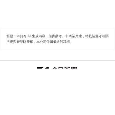
警語：本頁為 AI 生成內容，僅供參考。非商業用途，轉載請遵守相關
法規與智慧財產權，本公司保留最終解釋權。
防詐聲明
著作權聲明
免責聲明
關於我們
隱私權聲明
合作提案
追蹤 NOWNEWS 今日新聞