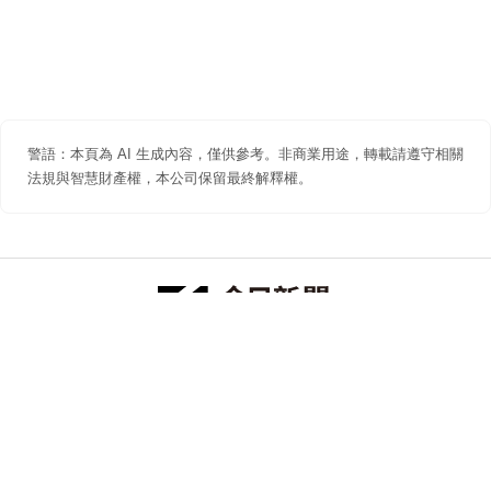
警語：本頁為 AI 生成內容，僅供參考。非商業用途，轉載請遵守相關
法規與智慧財產權，本公司保留最終解釋權。
防詐聲明
著作權聲明
免責聲明
關於我們
隱私權聲明
合作提案
追蹤 NOWNEWS 今日新聞