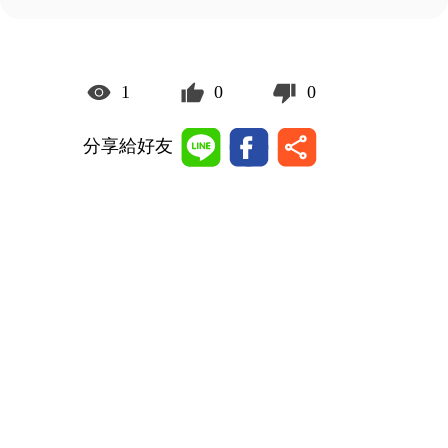
1
0
0
分享給好友