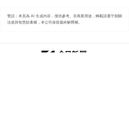
警語：本頁為 AI 生成內容，僅供參考。非商業用途，轉載請遵守相關
法規與智慧財產權，本公司保留最終解釋權。
防詐聲明
著作權聲明
免責聲明
關於我們
隱私權聲明
合作提案
追蹤 NOWNEWS 今日新聞