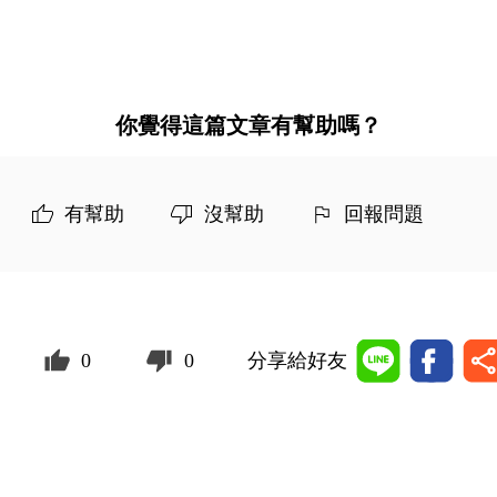
你覺得這篇文章有幫助嗎？
有幫助
沒幫助
回報問題
0
0
分享給好友