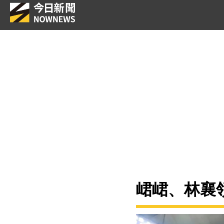
峮峮、林襄領