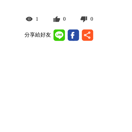
1
0
0
分享給好友