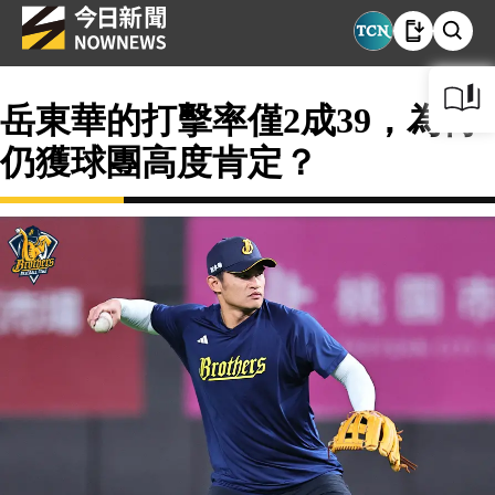
岳東華的打擊率僅2成39，為何
仍獲球團高度肯定？