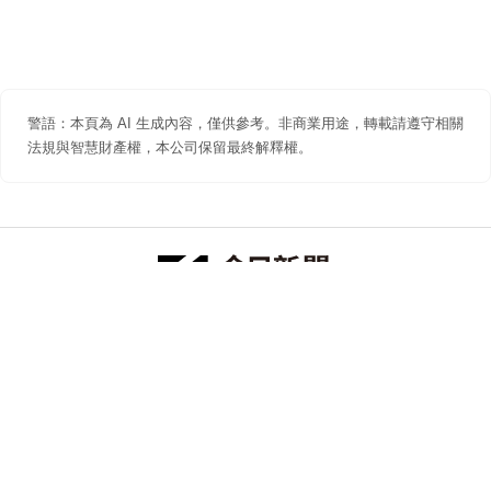
警語：本頁為 AI 生成內容，僅供參考。非商業用途，轉載請遵守相關
法規與智慧財產權，本公司保留最終解釋權。
防詐聲明
著作權聲明
免責聲明
關於我們
隱私權聲明
合作提案
追蹤 NOWNEWS 今日新聞