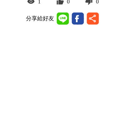
1
0
0
分享給好友