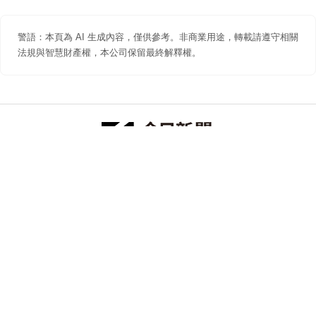
警語：本頁為 AI 生成內容，僅供參考。非商業用途，轉載請遵守相關
法規與智慧財產權，本公司保留最終解釋權。
防詐聲明
著作權聲明
免責聲明
關於我們
隱私權聲明
合作提案
追蹤 NOWNEWS 今日新聞