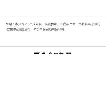
警語：本頁為 AI 生成內容，僅供參考。非商業用途，轉載請遵守相關
法規與智慧財產權，本公司保留最終解釋權。
防詐聲明
著作權聲明
免責聲明
關於我們
隱私權聲明
合作提案
追蹤 NOWNEWS 今日新聞