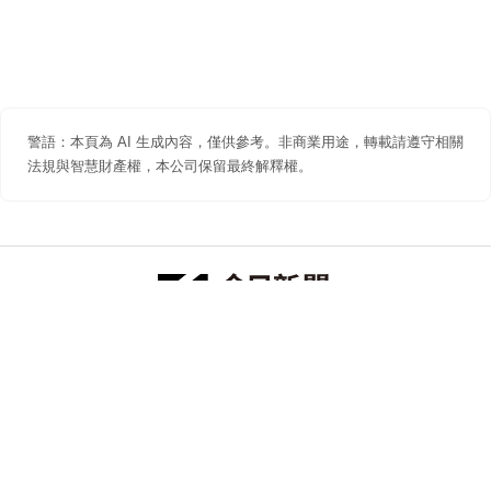
警語：本頁為 AI 生成內容，僅供參考。非商業用途，轉載請遵守相關
法規與智慧財產權，本公司保留最終解釋權。
防詐聲明
著作權聲明
免責聲明
關於我們
隱私權聲明
合作提案
追蹤 NOWNEWS 今日新聞