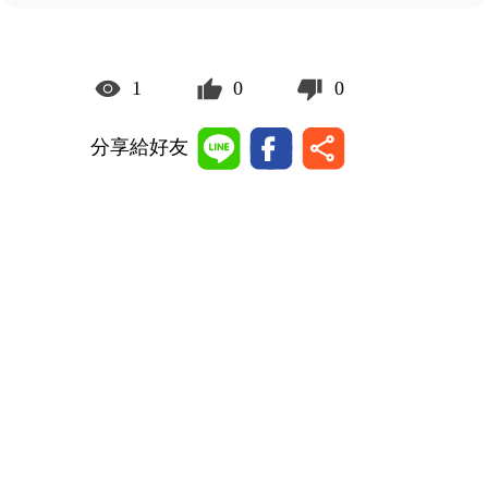
1
0
0
分享給好友