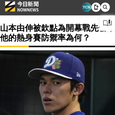
山本由伸被欽點為開幕戰先發，
他的熱身賽防禦率為何？