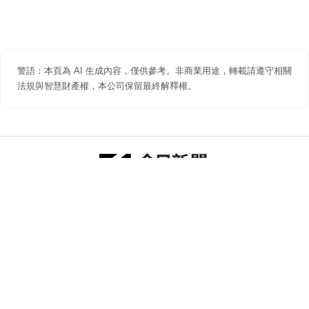
警語：本頁為 AI 生成內容，僅供參考。非商業用途，轉載請遵守相關
法規與智慧財產權，本公司保留最終解釋權。
防詐聲明
著作權聲明
免責聲明
關於我們
隱私權聲明
合作提案
追蹤 NOWNEWS 今日新聞