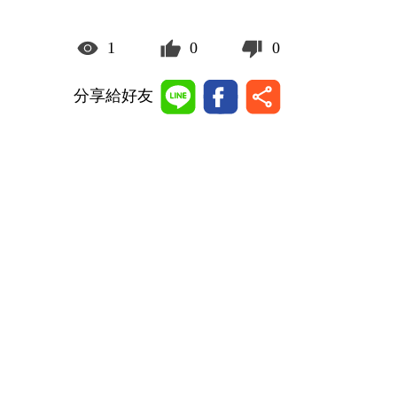
1
0
0
分享給好友