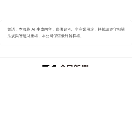
警語：本頁為 AI 生成內容，僅供參考。非商業用途，轉載請遵守相關
法規與智慧財產權，本公司保留最終解釋權。
防詐聲明
著作權聲明
免責聲明
關於我們
隱私權聲明
合作提案
追蹤 NOWNEWS 今日新聞