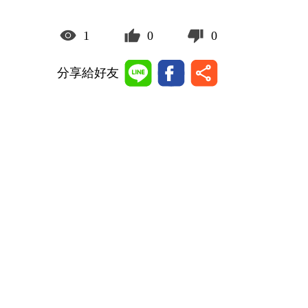
1
0
0
分享給好友