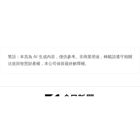
警語：本頁為 AI 生成內容，僅供參考。非商業用途，轉載請遵守相關
法規與智慧財產權，本公司保留最終解釋權。
防詐聲明
著作權聲明
免責聲明
關於我們
隱私權聲明
合作提案
追蹤 NOWNEWS 今日新聞