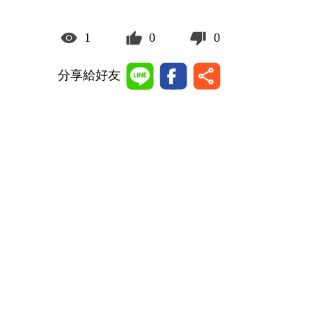
1
0
0
分享給好友