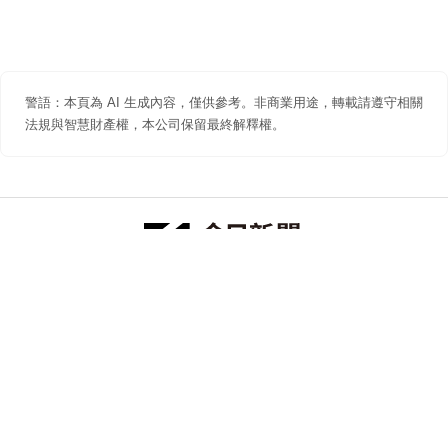
警語：本頁為 AI 生成內容，僅供參考。非商業用途，轉載請遵守相關
法規與智慧財產權，本公司保留最終解釋權。
防詐聲明
著作權聲明
免責聲明
關於我們
隱私權聲明
合作提案
追蹤 NOWNEWS 今日新聞