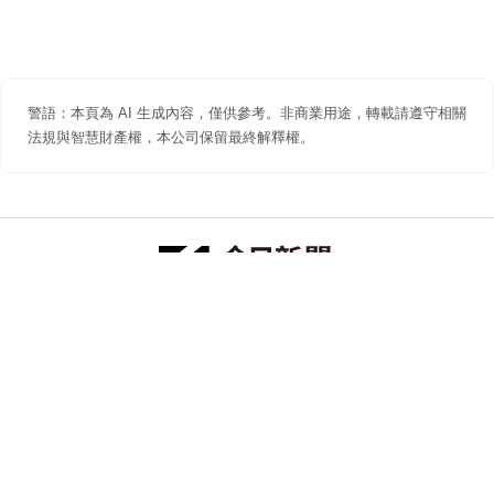
警語：本頁為 AI 生成內容，僅供參考。非商業用途，轉載請遵守相關
法規與智慧財產權，本公司保留最終解釋權。
防詐聲明
著作權聲明
免責聲明
關於我們
隱私權聲明
合作提案
追蹤 NOWNEWS 今日新聞