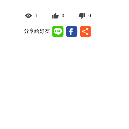
1
0
0
分享給好友