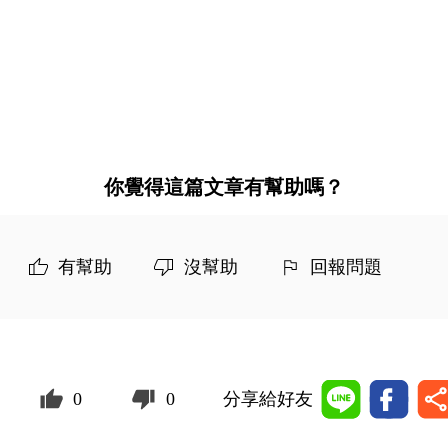
你覺得這篇文章有幫助嗎？
有幫助
沒幫助
回報問題
0
0
分享給好友