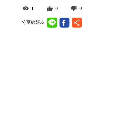
1
0
0
分享給好友