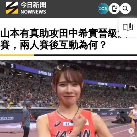
山本有真助攻田中希實晉級決
賽，兩人賽後互動為何？