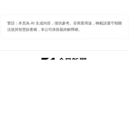
警語：本頁為 AI 生成內容，僅供參考。非商業用途，轉載請遵守相關
法規與智慧財產權，本公司保留最終解釋權。
防詐聲明
著作權聲明
免責聲明
關於我們
隱私權聲明
合作提案
追蹤 NOWNEWS 今日新聞