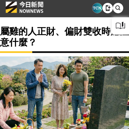
屬雞的人正財、偏財雙收時應注
意什麼？