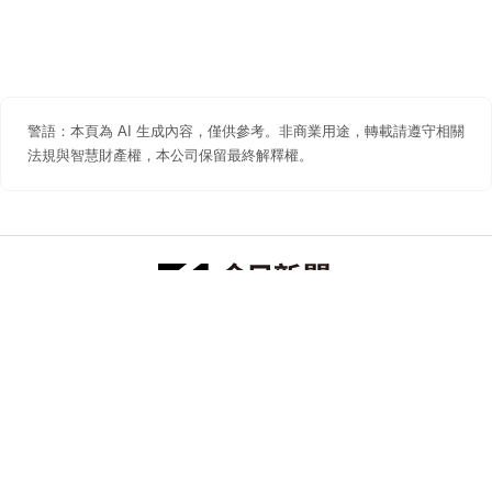
警語：本頁為 AI 生成內容，僅供參考。非商業用途，轉載請遵守相關
法規與智慧財產權，本公司保留最終解釋權。
防詐聲明
著作權聲明
免責聲明
關於我們
隱私權聲明
合作提案
追蹤 NOWNEWS 今日新聞