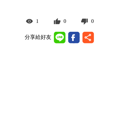
1
0
0
分享給好友