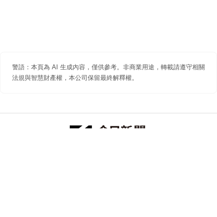
警語：本頁為 AI 生成內容，僅供參考。非商業用途，轉載請遵守相關
法規與智慧財產權，本公司保留最終解釋權。
防詐聲明
著作權聲明
免責聲明
關於我們
隱私權聲明
合作提案
追蹤 NOWNEWS 今日新聞