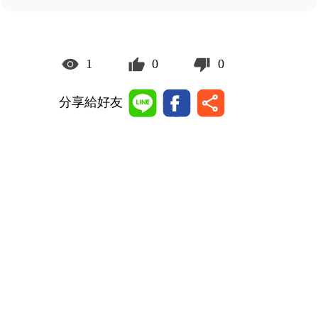
1
0
0
分享給好友