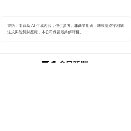
警語：本頁為 AI 生成內容，僅供參考。非商業用途，轉載請遵守相關
法規與智慧財產權，本公司保留最終解釋權。
防詐聲明
著作權聲明
免責聲明
關於我們
隱私權聲明
合作提案
追蹤 NOWNEWS 今日新聞