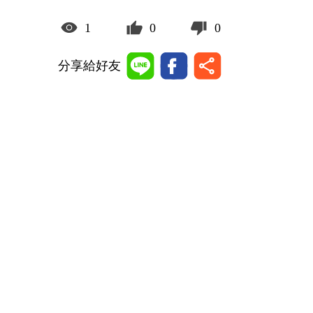
1
0
0
分享給好友