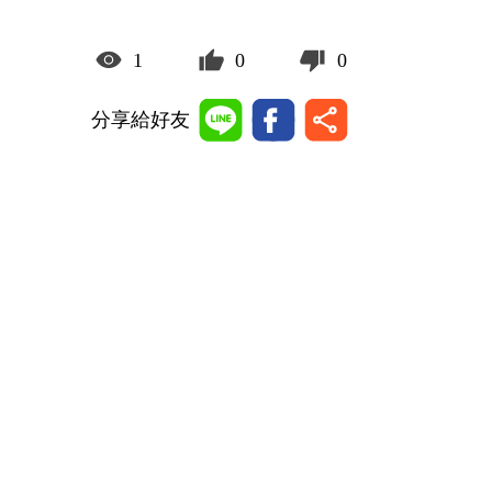
1
0
0
分享給好友