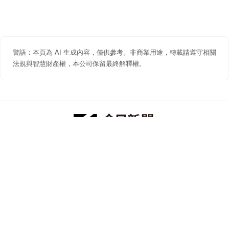
警語：本頁為 AI 生成內容，僅供參考。非商業用途，轉載請遵守相關
法規與智慧財產權，本公司保留最終解釋權。
防詐聲明
著作權聲明
免責聲明
關於我們
隱私權聲明
合作提案
追蹤 NOWNEWS 今日新聞