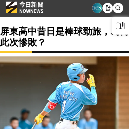
屏東高中昔日是棒球勁旅，為何
此次慘敗？