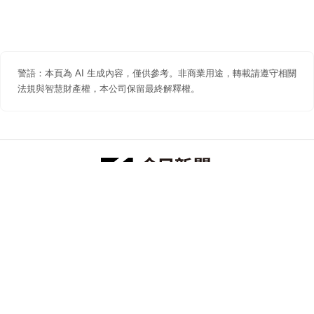
警語：本頁為 AI 生成內容，僅供參考。非商業用途，轉載請遵守相關
法規與智慧財產權，本公司保留最終解釋權。
防詐聲明
著作權聲明
免責聲明
關於我們
隱私權聲明
合作提案
追蹤 NOWNEWS 今日新聞