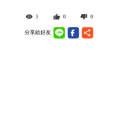
1
0
0
分享給好友