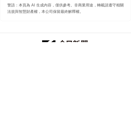
警語：本頁為 AI 生成內容，僅供參考。非商業用途，轉載請遵守相關
法規與智慧財產權，本公司保留最終解釋權。
防詐聲明
著作權聲明
免責聲明
關於我們
隱私權聲明
合作提案
追蹤 NOWNEWS 今日新聞
© 今日傳媒(股)公司版權所有，非經授權，不許轉載本網站內容 ©