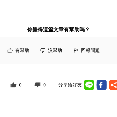
你覺得這篇文章有幫助嗎？
有幫助
沒幫助
回報問題
0
0
分享給好友