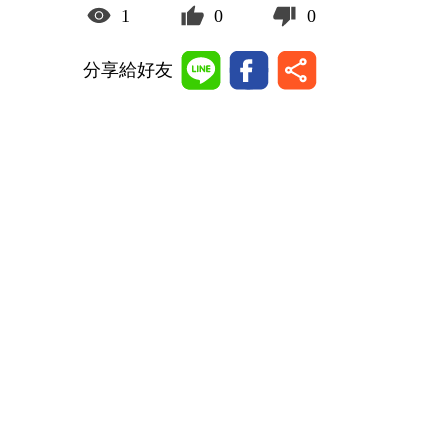
1
0
0
分享給好友