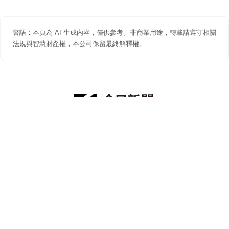
警語：本頁為 AI 生成內容，僅供參考。非商業用途，轉載請遵守相關
法規與智慧財產權，本公司保留最終解釋權。
防詐聲明
著作權聲明
免責聲明
關於我們
隱私權聲明
合作提案
追蹤 NOWNEWS 今日新聞