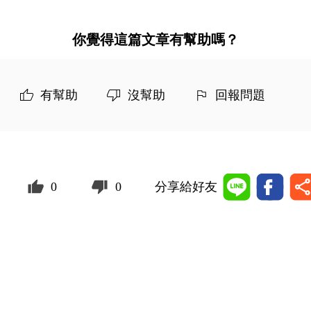
你覺得這篇文章有幫助嗎？
有幫助
沒幫助
回報問題
0
0
分享給好友