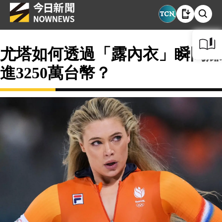
尤塔如何透過「露內衣」瞬間賺
進3250萬台幣？