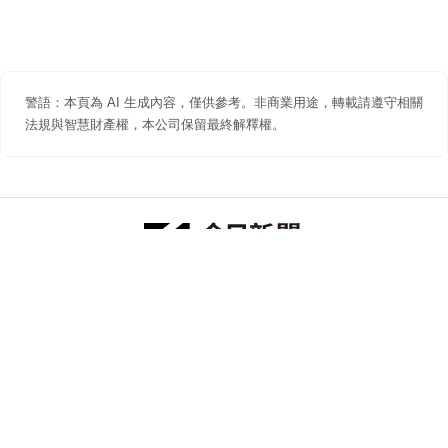
警語：本頁為 AI 生成內容，僅供參考。非商業用途，轉載請遵守相關
法規與智慧財產權，本公司保留最終解釋權。
防詐聲明
著作權聲明
免責聲明
關於我們
隱私權聲明
合作提案
追蹤 NOWNEWS 今日新聞