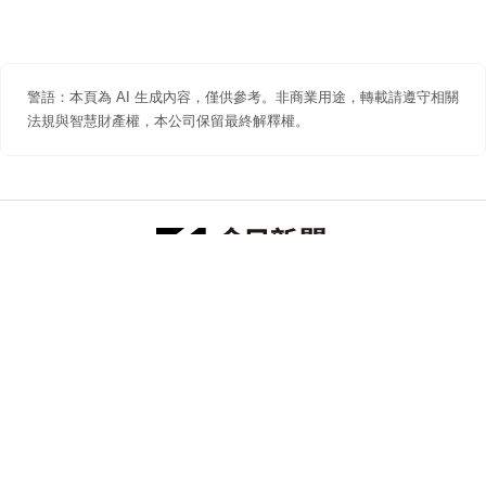
警語：本頁為 AI 生成內容，僅供參考。非商業用途，轉載請遵守相關
法規與智慧財產權，本公司保留最終解釋權。
防詐聲明
著作權聲明
免責聲明
關於我們
隱私權聲明
合作提案
追蹤 NOWNEWS 今日新聞