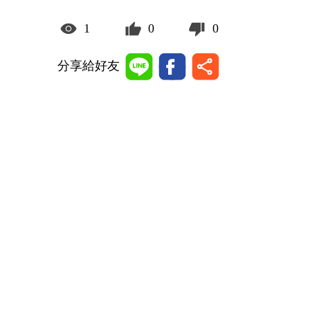
1
0
0
分享給好友