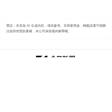
警語：本頁為 AI 生成內容，僅供參考。非商業用途，轉載請遵守相關
法規與智慧財產權，本公司保留最終解釋權。
防詐聲明
著作權聲明
免責聲明
關於我們
隱私權聲明
合作提案
追蹤 NOWNEWS 今日新聞