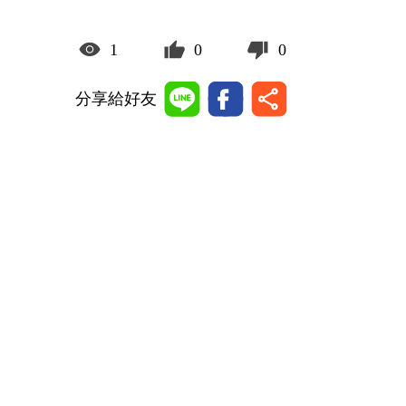
1
0
0
分享給好友