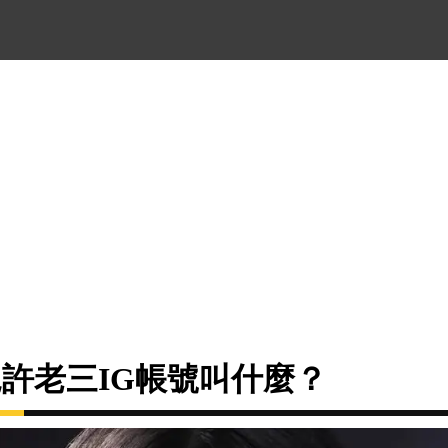
兒許老三IG帳號叫什麼？